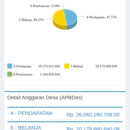
6-Pembiayaan: 3,04%
4-Pendapatan: 47,75%
5-Belanja: 49,22%
4-Pendapatan
19.575.915.666
5-Belanja
20.179.660.640
6-Pembiayaan
1.244.856.844
Detail Anggaran Desa (APBDes)
4 - PENDAPATAN
Rp. 26.060.190.709,00
5 - BELANJA
Rp. 20.179.660.640,09