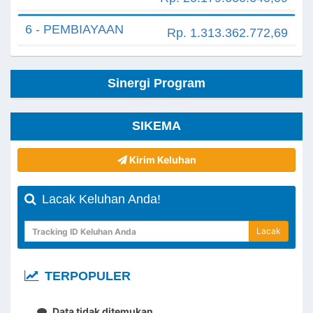
6 - PEMBIAYAAN
Rp. 1.313.362.772,69
Sinergi Program
SIKEMA
Kirim Keluhan
Lacak Keluhan Anda!
Lacak
TERPOPULER
Data tidak ditemukan.